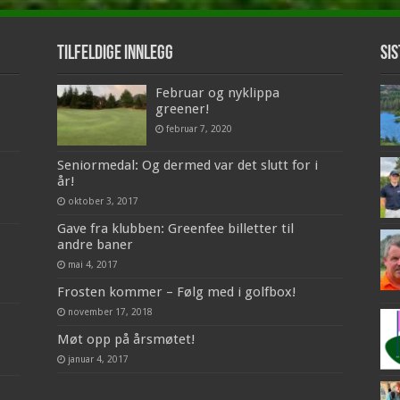
Tilfeldige innlegg
Sis
Februar og nyklippa
greener!
februar 7, 2020
Seniormedal: Og dermed var det slutt for i
år!
oktober 3, 2017
Gave fra klubben: Greenfee billetter til
andre baner
mai 4, 2017
Frosten kommer – Følg med i golfbox!
november 17, 2018
Møt opp på årsmøtet!
januar 4, 2017