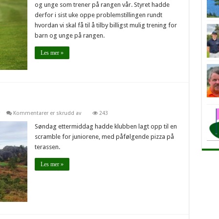
og unge som trener på rangen vår. Styret hadde
for
barn
derfor i sist uke oppe problemstillingen rundt
og
hvordan vi skal få til å tilby billigst mulig trening for
unge
i
barn og unge på rangen.
Maurholen!
Les mer »
for
Kommentarer er skrudd av
243
Jevnt
blant
Søndag ettermiddag hadde klubben lagt opp til en
ungdommen!
scramble for juniorene, med påfølgende pizza på
terassen.
Les mer »