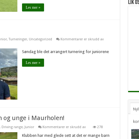
Lik o
Les mer »
for
unior
,
Turneringer
,
Uncategorized
Kommentarer er skrudd av
Urdal
vant
juniorturnering
Søndag ble det arrangert turnering for juniorene
Les mer »
Nyl
rn og unge i Maurholen!
ko
for
,
Driving range
,
Junior
Kommentarer er skrudd av
278
Billig
range-
Klubben har med glede sett at det er mange barn
trening