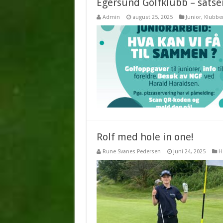
Egersund Golfklubb – sats
Admin
august 25, 2025
Junior
,
Klubbe
Rolf med hole in one!
Rune Svanes Pedersen
juni 24, 2025
H