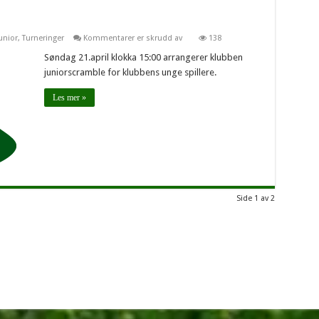
for
unior
,
Turneringer
Kommentarer er skrudd av
138
Ny
juniorscramble
Søndag 21.april klokka 15:00 arrangerer klubben
m/pizza!
juniorscramble for klubbens unge spillere.
Les mer »
Side 1 av 2