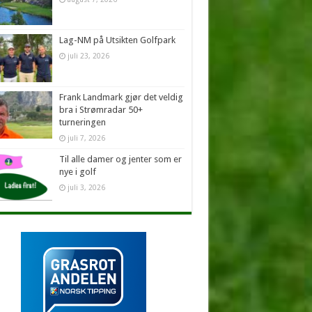
Lag-NM på Utsikten Golfpark
juli 23, 2026
Frank Landmark gjør det veldig
bra i Strømradar 50+
turneringen
juli 7, 2026
Til alle damer og jenter som er
nye i golf
juli 3, 2026