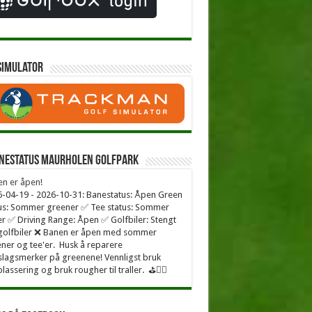
simulator
nestatus Maurholen Golfpark
n er åpen!
-04-19 - 2026-10-31: Banestatus: Åpen Green
us: Sommer greener ✅ Tee status: Sommer
er ✅ Driving Range: Åpen ✅ Golfbiler: Stengt
golfbiler ❌ Banen er åpen med sommer
ner og tee'er. Husk å reparere
lagsmerker på greenene! Vennligst bruk
plassering og bruk rougher til traller. ⛳🏌️‍♂