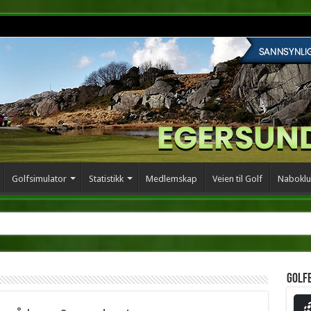
Golfsimulator
Statistikk
Medlemskap
Veien til Golf
Naboklu
Golf