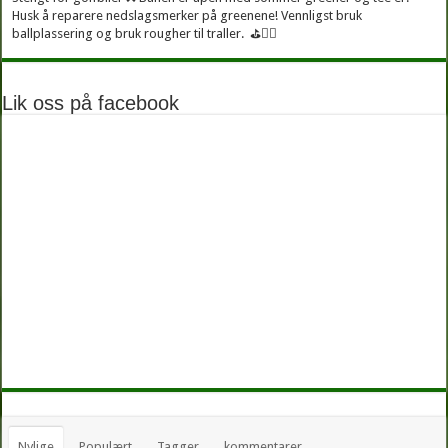
Husk å reparere nedslagsmerker på greenene! Vennligst bruk
ballplassering og bruk rougher til traller. ⛳🏌️‍♂
Lik oss på facebook
Nylige
Populært
Tagger
kommentarer