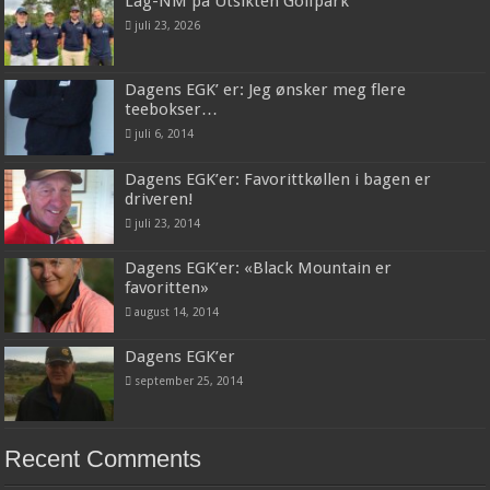
Lag-NM på Utsikten Golfpark
juli 23, 2026
Dagens EGK’ er: Jeg ønsker meg flere
teebokser…
juli 6, 2014
Dagens EGK’er: Favorittkøllen i bagen er
driveren!
juli 23, 2014
Dagens EGK’er: «Black Mountain er
favoritten»
august 14, 2014
Dagens EGK’er
september 25, 2014
Recent Comments