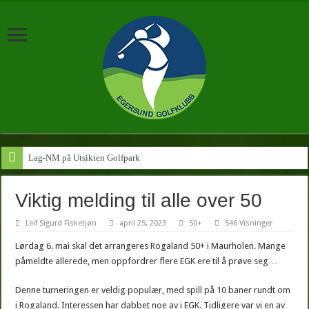
Lag-NM på Utsikten Golfpark
Viktig melding til alle over 50
Leif Sigurd Fisketjøn
april 25, 2023
50+
546 Visninger
Lørdag 6. mai skal det arrangeres Rogaland 50+ i Maurholen. Mange
påmeldte allerede, men oppfordrer flere EGK ere til å prøve seg…
Denne turneringen er veldig populær, med spill på 10 baner rundt om
i Rogaland. Interessen har dabbet noe av i EGK. Tidligere var vi en av