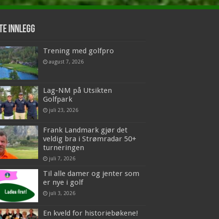
te innlegg
Trening med golfpro
august 7, 2026
Lag-NM på Utsikten
Golfpark
juli 23, 2026
Frank Landmark gjør det
veldig bra i Strømradar 50+
turneringen
juli 7, 2026
Til alle damer og jenter som
er nye i golf
juli 3, 2026
En kveld for historiebøkene!