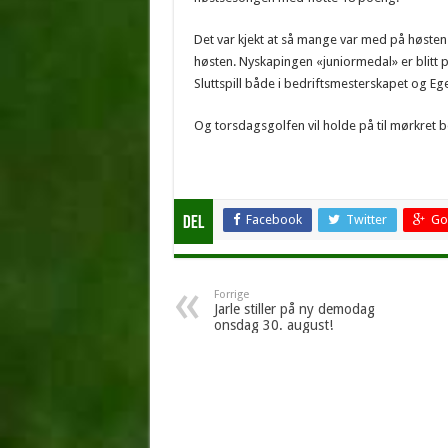
Det var kjekt at så mange var med på høstens
høsten. Nyskapingen «juniormedal» er blitt
Sluttspill både i bedriftsmesterskapet og E
Og torsdagsgolfen vil holde på til mørkret 
Facebook
Twitter
Go
Del
Forrige
Jarle stiller på ny demodag
onsdag 30. august!