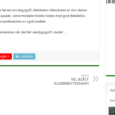
Lik o
 første torsdagsgolf. Aktiviteten i Maurholen er stor denne
 populær, seniormedalen holder koken med god deltakelse.
gersundmatchen er også avviklet.
bestemmer når det blir søndagsgolf i stedet….
ogle +
LinkedIn
Neste
VEL BLÅST
KLUBBMESTERSKAP!
Nyl
ko