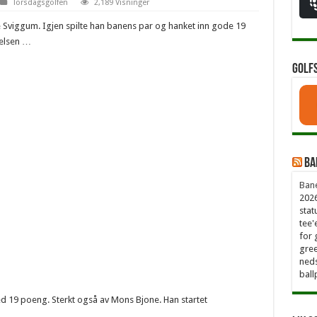
Torsdagsgolfen
2,189 Visninger
 Sviggum. Igjen spilte han banens par og hanket inn gode 19
elsen …
Golf
Ba
Bane
2026
stat
tee'
for 
gree
neds
ball
 19 poeng. Sterkt også av Mons Bjone. Han startet