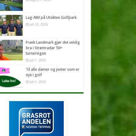
Lag-NM på Utsikten Golfpark
juli 23, 2026
Frank Landmark gjør det veldig
bra i Strømradar 50+
turneringen
juli 7, 2026
Til alle damer og jenter som er
nye i golf
juli 3, 2026