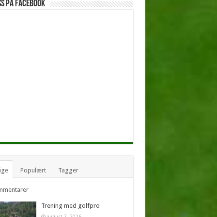
ss på facebook
ige
Populært
Tagger
mmentarer
Trening med golfpro
august 7, 2026