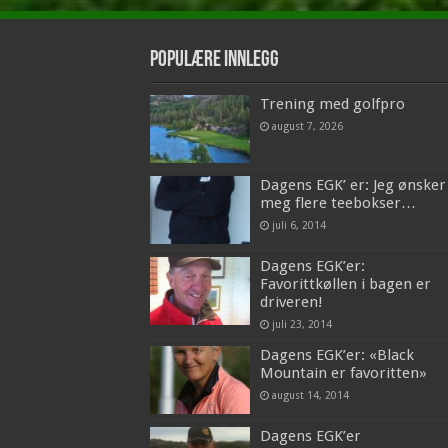
Populære innlegg
Trening med golfpro
august 7, 2026
Dagens EGK’ er: Jeg ønsker
meg flere teebokser…
juli 6, 2014
Dagens EGK’er:
Favorittkøllen i bagen er
driveren!
juli 23, 2014
Dagens EGK’er: «Black
Mountain er favoritten»
august 14, 2014
Dagens EGK’er