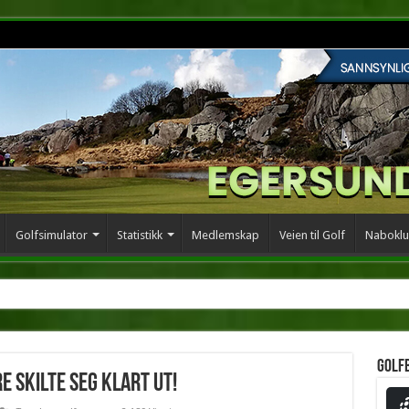
Golfsimulator
Statistikk
Medlemskap
Veien til Golf
Naboklu
Golf
e skilte seg klart ut!