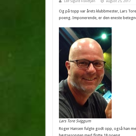
Leif Sigurd Fisketjøn
august 25, 2017
Og på topp var årets klubbmester, Lars Tore
poeng. Imponerende, er den eneste betegn
Lars Tore Sviggum
Roger Hansen fulgte godt opp, også han med
høstsesongen med flotte 18 poeng.