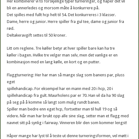
Her kombinerer vi to forskjellige typer turneringer, og håper det vil
bli en annerledes og morsom måte å konkurrere på.
Det spilles med fullt hcp helt til 54. Det konkurreres i 3 klasser.
Dame, herre og junior. Herre spiller fra gul tee, dame og junior fra
rød.
Deltakeravgift settes til 50 kroner.
Litt om reglene. Tre køller betyr at hver spiller bare kan ha tre
køller i bagen. Hvilke tre velger man selv, men det vanlige er en
kombinasjon med en lang kølle, en kort og en putter.
Flaggturnering: Her har man så mange slag som banens par, pluss
eget
spillehandicap. For eksempel har en mann med 20 i hcp, 20 i
spillehandicap fra gult. Maurholens par er 70. Han vil da ha 90 slag
på seg på å komme så langt som mulig rundt banen.
Spiller man bedre enn eget hcp, fortsetter man til hull 19 og så
videre. Når man har brukt opp alle sine slag, setter man et flagg med
navnet sitt på synlig i fairway. Vinneren blir den som kommer lengst!
Håper mange har lyst til å teste ut denne turneringsformen, vel møtt i