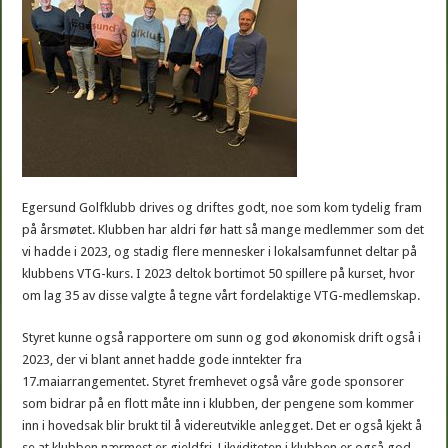
Egersund Golfklubb drives og driftes godt, noe som kom tydelig fram
på årsmøtet. Klubben har aldri før hatt så mange medlemmer som det
vi hadde i 2023, og stadig flere mennesker i lokalsamfunnet deltar på
klubbens VTG-kurs. I 2023 deltok bortimot 50 spillere på kurset, hvor
om lag 35 av disse valgte å tegne vårt fordelaktige VTG-medlemskap.
Styret kunne også rapportere om sunn og god økonomisk drift også i
2023, der vi blant annet hadde gode inntekter fra
17.maiarrangementet. Styret fremhevet også våre gode sponsorer
som bidrar på en flott måte inn i klubben, der pengene som kommer
inn i hovedsak blir brukt til å videreutvikle anlegget. Det er også kjekt å
se at klubben nærmest er gjeldfri. Likviditeten i klubben er også god.