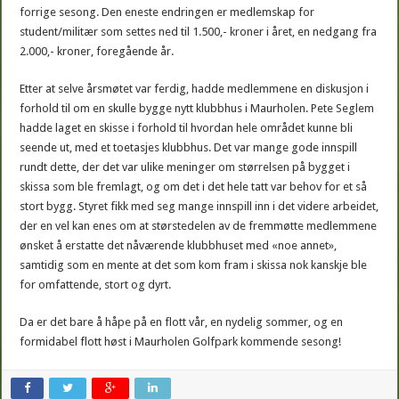
forrige sesong. Den eneste endringen er medlemskap for
student/militær som settes ned til 1.500,- kroner i året, en nedgang fra
2.000,- kroner, foregående år.
Etter at selve årsmøtet var ferdig, hadde medlemmene en diskusjon i
forhold til om en skulle bygge nytt klubbhus i Maurholen. Pete Seglem
hadde laget en skisse i forhold til hvordan hele området kunne bli
seende ut, med et toetasjes klubbhus. Det var mange gode innspill
rundt dette, der det var ulike meninger om størrelsen på bygget i
skissa som ble fremlagt, og om det i det hele tatt var behov for et så
stort bygg. Styret fikk med seg mange innspill inn i det videre arbeidet,
der en vel kan enes om at størstedelen av de fremmøtte medlemmene
ønsket å erstatte det nåværende klubbhuset med «noe annet»,
samtidig som en mente at det som kom fram i skissa nok kanskje ble
for omfattende, stort og dyrt.
Da er det bare å håpe på en flott vår, en nydelig sommer, og en
formidabel flott høst i Maurholen Golfpark kommende sesong!