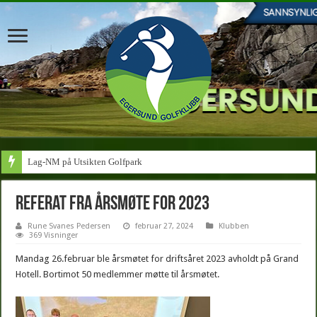
Lag-NM på Utsikten Golfpark
Referat fra årsmøte for 2023
Rune Svanes Pedersen
februar 27, 2024
Klubben
369 Visninger
Mandag 26.februar ble årsmøtet for driftsåret 2023 avholdt på Grand
Hotell. Bortimot 50 medlemmer møtte til årsmøtet.