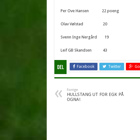
Per Ove Hansen 22 poeng 
Olav Vølstad 20 Jos
Svenn Inge Nergård 19 Sve
Leif GB Skandsen 43
Facebook
Twitter
Go
Del
Forrige
HULLSTANG UT FOR EGK PÅ
OGNA!