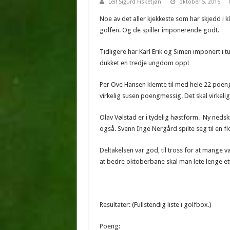
Leif Sigurd Fisketjøn
oktober 5, 2016
Noe av det aller kjekkeste som har skjedd i
golfen. Og de spiller imponerende godt.
Tidligere har Karl Erik og Simen imponert i
dukket en tredje ungdom opp!
Per Ove Hansen klemte til med hele 22 poeng
virkelig susen poengmessig. Det skal virkeli
Olav Vølstad er i tydelig høstform. Ny neds
også. Svenn Inge Nergård spilte seg til en fl
Deltakelsen var god, til tross for at mang
at bedre oktoberbane skal man lete lenge e
Resultater: (Fullstendig liste i golfbox.)
Poeng: Brut