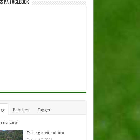
ss på facebook
ige
Populært
Tagger
mmentarer
Trening med golfpro
august 7, 2026