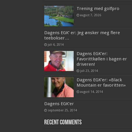
Trening med golfpro
august 7, 2026
Dagens EGK’ er: Jeg ønsker meg flere
teebokser…
juli 6, 2014
Dagens EGK’er:
Favorittkøllen i bagen er
driveren!
juli 23, 2014
Dagens EGK’er: «Black
Mountain er favoritten»
august 14, 2014
Dagens EGK’er
september 25, 2014
Recent Comments