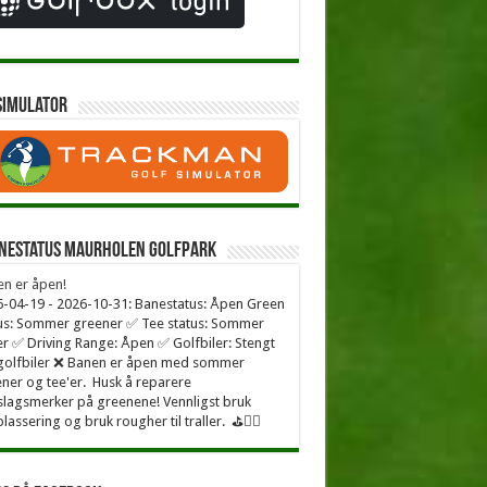
simulator
nestatus Maurholen Golfpark
n er åpen!
-04-19 - 2026-10-31: Banestatus: Åpen Green
us: Sommer greener ✅ Tee status: Sommer
er ✅ Driving Range: Åpen ✅ Golfbiler: Stengt
golfbiler ❌ Banen er åpen med sommer
ner og tee'er. Husk å reparere
lagsmerker på greenene! Vennligst bruk
plassering og bruk rougher til traller. ⛳🏌️‍♂