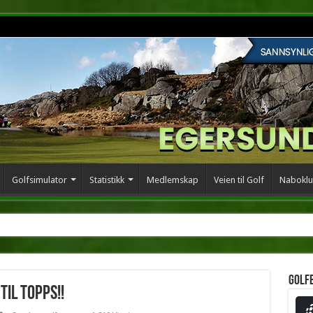
Golfsimulator
Statistikk
Medlemskap
Veien til Golf
Naboklu
Golf
il topps!!