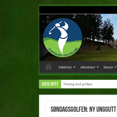
Vaktlister
Aktiviteter
Banen
Siste nytt
Trening med golfpro
Søndagsgolfen: Ny unggutt t