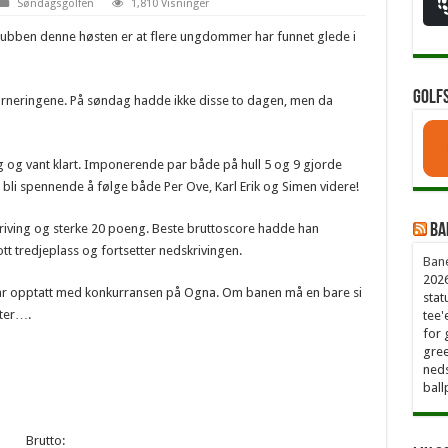
Søndagsgolfen
1,810 Visninger
 klubben denne høsten er at flere ungdommer har funnet glede i
Golf
 turneringene. På søndag hadde ikke disse to dagen, men da
 og vant klart. Imponerende par både på hull 5 og 9 gjorde
g bli spennende å følge både Per Ove, Karl Erik og Simen videre!
kriving og sterke 20 poeng. Beste bruttoscore hadde han
Ba
ott tredjeplass og fortsetter nedskrivingen.
Bane
2026
e var opptatt med konkurransen på Ogna. Om banen må en bare si
stat
tter….
tee'
for 
gree
neds
ball
to: