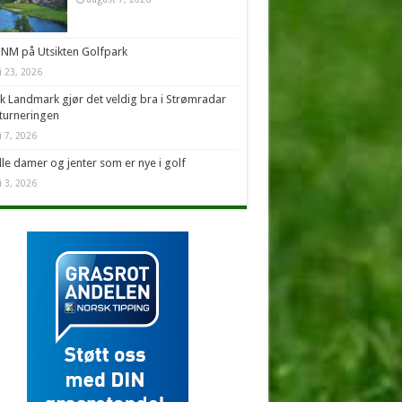
NM på Utsikten Golfpark
li 23, 2026
k Landmark gjør det veldig bra i Strømradar
turneringen
i 7, 2026
alle damer og jenter som er nye i golf
i 3, 2026