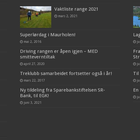
Vaktliste range 2021
mars 2, 2021
Superlørdag i Maurholen!
La
mai 2, 2016
ju
Driving rangen er åpen igjen – MED
Fra
smitteverntiltak
St
april 27, 2020
ju
Treklubb samarbeidet fortsetter også i år!
Til
mars 22, 2017
ju
Ny tildeling fra Sparebankstiftelsen SR-
En 
Bank, til EGK!
ju
juni 3, 2021