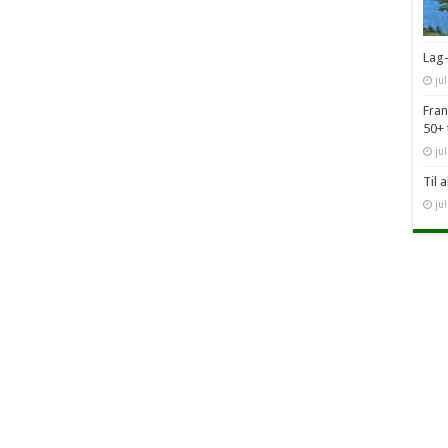
Lag-
ju
Fran
50+ 
jul
Til 
jul