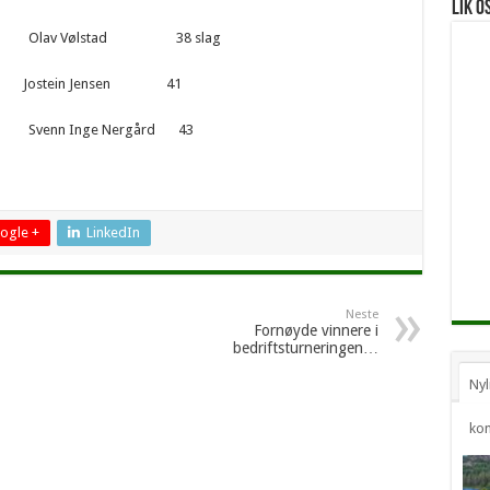
Lik o
Olav Vølstad 38 slag
tein Jensen 41
nn Inge Nergård 43
ogle +
LinkedIn
Neste
Fornøyde vinnere i
bedriftsturneringen…
Nyl
ko