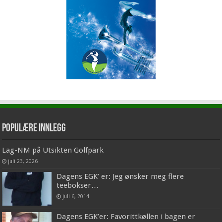
Populære innlegg
Lag-NM på Utsikten Golfpark
juli 23, 2026
Dagens EGK’ er: Jeg ønsker meg flere
teebokser…
juli 6, 2014
Dagens EGK’er: Favorittkøllen i bagen er