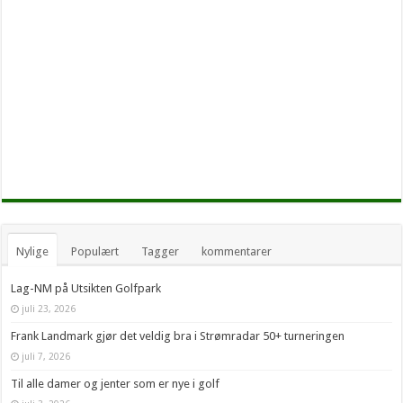
Nylige
Populært
Tagger
kommentarer
Lag-NM på Utsikten Golfpark
juli 23, 2026
Frank Landmark gjør det veldig bra i Strømradar 50+ turneringen
juli 7, 2026
Til alle damer og jenter som er nye i golf