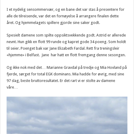
I et nydelig sensommervær, og en bane det var stas å presentere for
alle de tilreisende, var det en fornøyelse å arrangere finalen dette
året. Og hjemmelagets spillere gjorde sine saker godt.
Spesielt damene som spilte oppsiktsvekkende godt. Astrid er allerede
nevnt. Hun gikk en flott 99 runde og kapret gode 34 poeng. Som holdt
til seier. Poenget bak var Jane Elizabeth Fardal. Rett fra treningsleir
«hjemme» i Belfast. Jane har hatt en flott fremgang denne sesongen.
Og ikke nok med det… Marianne Gravdal på tredje og Mia Hovland på
fjerde, sørget for total EGK dominans. Mia hadde for øvrig, med sine
97 slag, beste bruttoresultatet. Er det rart vi er stolte av damene
våre…