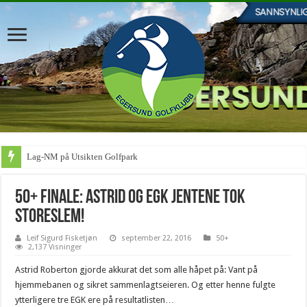
Lag-NM på Utsikten Golfpark
50+ finale: Astrid og EGK jentene tok
storeslem!
Leif Sigurd Fisketjøn
september 22, 2016
50+
2,137 Visninger
Astrid Roberton gjorde akkurat det som alle håpet på: Vant på
hjemmebanen og sikret sammenlagtseieren. Og etter henne fulgte
ytterligere tre EGK ere på resultatlisten…