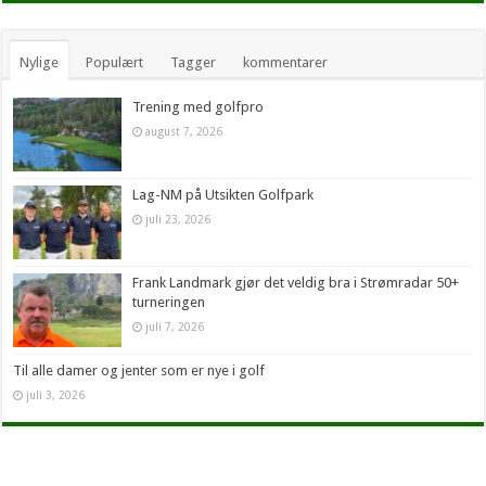
Nylige
Populært
Tagger
kommentarer
Trening med golfpro
august 7, 2026
Lag-NM på Utsikten Golfpark
juli 23, 2026
Frank Landmark gjør det veldig bra i Strømradar 50+
turneringen
juli 7, 2026
Til alle damer og jenter som er nye i golf
juli 3, 2026