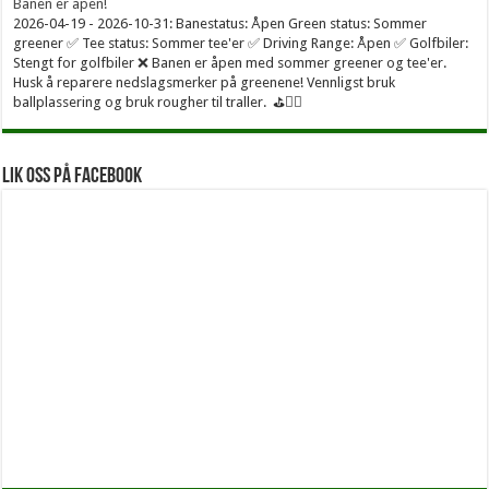
Banen er åpen!
2026-04-19 - 2026-10-31: Banestatus: Åpen Green status: Sommer
greener ✅ Tee status: Sommer tee'er ✅ Driving Range: Åpen ✅ Golfbiler:
Stengt for golfbiler ❌ Banen er åpen med sommer greener og tee'er.
Husk å reparere nedslagsmerker på greenene! Vennligst bruk
ballplassering og bruk rougher til traller. ⛳🏌️‍♂
Lik oss på facebook