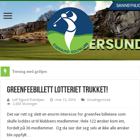
Trening med golfpro
Greenfeebillett lotteriet trukket!
Leif Sigurd Fisketjøn
mai 15, 2016
Uncategorized
2,003 Visninger
Det var rett og slett en enorm interesse for greenfee billetene som
skulle loddes ut til klubbens medlemmer. Hele 122 ønsker kom inn,
fordelt på 36 medlemmer. Og da sier det seg selv at ikke alle ønsker
ble oppfylt…