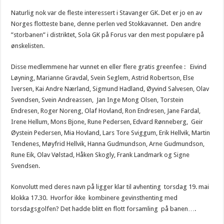
Naturlig nok var de fleste interessert i Stavanger GK. Det er jo en av
Norges flotteste bane, denne perlen ved Stokkavannet. Den andre
”storbanen” i distriktet, Sola GK på Forus var den mest populære på
ønskelisten.
Disse medlemmene har vunnet en eller flere gratis greenfee : Eivind
Løyning, Marianne Gravdal, Svein Seglem, Astrid Robertson, Else
Iversen, Kai Andre Nærland, Sigmund Hadland, Øyvind Salvesen, Olav
Svendsen, Svein Andreassen, Jan Inge Mong Olsen, Torstein
Endresen, Roger Noreng, Olaf Hovland, Ron Endresen, Jane Fardal,
Irene Hellum, Mons Bjone, Rune Pedersen, Edvard Rønneberg, Geir
Øystein Pedersen, Mia Hovland, Lars Tore Sviggum, Erik Hellvik, Martin
Tendenes, Møyfrid Hellvik, Hanna Gudmundson, Arne Gudmundson,
Rune Eik, Olav Vølstad, Håken Skogly, Frank Landmark og Signe
Svendsen.
Konvolutt med deres navn på ligger klar til avhenting torsdag 19. mai
klokka 17.30. Hvorfor ikke kombinere gevinsthenting med
torsdagsgolfen? Det hadde blitt en flott forsamling på banen….