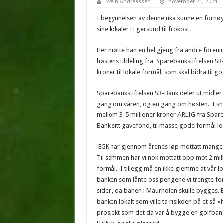
Svein Andreassen
november 21, 2024
I begynnelsen av denne uka kunne en fornøy
sine lokaler i Egersund til frokost.
Her møtte han en hel gjeng fra andre forenin
høstens tildeling fra Sparebankstiftelsen S
kroner til lokale formål, som skal bidra til g
Sparebankstiftelsen SR-Bank deler ut midler 
gang om våren, og en gang om høsten. I snit
mellom 3-5 millioner kroner ÅRLIG fra Spare
Bank sitt gavefond, til masse gode formål lok
EGK har gjennom årenes løp mottatt mange g
Til sammen har vi nok mottatt opp mot 2 milli
formål. I tillegg må en ikke glemme at vår l
banken som lånte oss pengene vi trengte for
siden, da banen i Maurholen skulle bygges. 
banken lokalt som ville ta risikoen på et så 
prosjekt som det da var å bygge en golfban