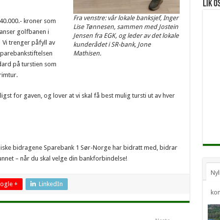
Lik o
Fra venstre: vår lokale banksjef, Inger
 40.000.- kroner som
Lise Tønnesen, sammen med Jostein
ranser golfbanen i
Jensen fra EGK, og leder av det lokale
Vi trenger påfyll av
kunderådet i SR-bank, Jone
parebankstiftelsen
Mathisen.
ndard på turstien som
rimtur.
gst for gaven, og lover at vi skal få best mulig tursti ut av hver
iske bidragene Sparebank 1 Sør-Norge har bidratt med, bidrar
nnet – når du skal velge din bankforbindelse!
Nyl
ogle +
LinkedIn
ko