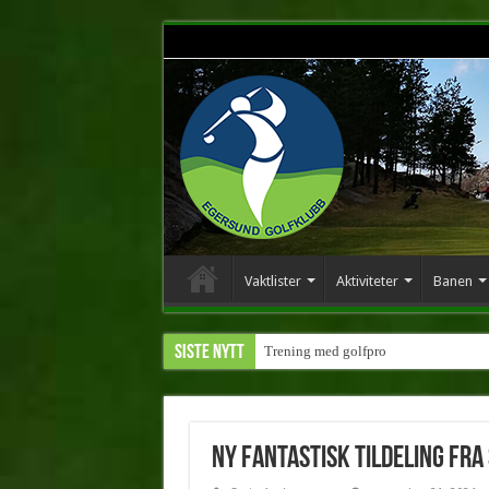
Vaktlister
Aktiviteter
Banen
Siste nytt
Trening med golfpro
Ny fantastisk tildeling fr