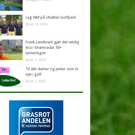
Lag-NM på Utsikten Golfpark
juli 23, 2026
Frank Landmark gjør det veldig
bra i Strømradar 50+
turneringen
juli 7, 2026
Til alle damer og jenter som er
nye i golf
juli 3, 2026