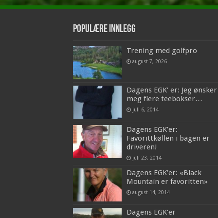
Populære innlegg
Trening med golfpro
august 7, 2026
Dagens EGK’ er: Jeg ønsker
meg flere teebokser…
juli 6, 2014
Dagens EGK’er:
Favorittkøllen i bagen er
driveren!
juli 23, 2014
Dagens EGK’er: «Black
Mountain er favoritten»
august 14, 2014
Dagens EGK’er