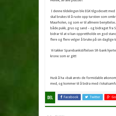
Hellvik, av alle plasser!
I denne tildelingen ble EGK tilgodesett med
skal brukes til å ruste opp turstien som omk
Maurholen, og som er til allmenn benyttelse. 
både pukk, grus og sand – og bidraget fra S
bidrar til at vi kan opprettholde en god sta
flere og flere velger å bruke på sin daglige t
Vi takker Sparebankstiftelsen SR-bank hjerteli
krone som er gitt!
Husk å ha «bak øret» de formidable økonom
med, og kommer til å bidra med i lokalsamfu
Facebook
Twitter
Go
Del