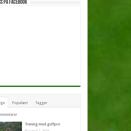
ss på facebook
ige
Populært
Tagger
mmentarer
Trening med golfpro
august 7, 2026