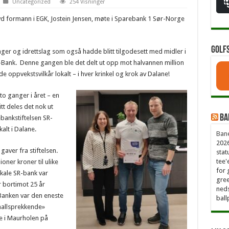
Uncategorized
254 Visninger
d formann i EGK, Jostein Jensen, møte i Sparebank 1 Sør-Norge
Golf
ger og idrettslag som også hadde blitt tilgodesett med midler i
R-Bank. Denne gangen ble det delt ut opp mot halvannen million
ode oppvekstsvilkår lokalt – i hver krinkel og krok av Dalane!
to ganger i året – en
t deles det nok ut
Ba
bankstiftelsen SR-
alt i Dalane.
Bane
2026
aver fra stiftelsen.
stat
tee'
oner kroner til ulike
for 
okale SR-bank var
gree
 bortimot 25 år
neds
Banken var den eneste
ball
«hallsprekkende»
e i Maurholen på