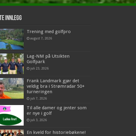
te innlegg
Trening med golfpro
august 7, 2026
Lag-NM på Utsikten
Golfpark
juli 23, 2026
Frank Landmark gjør det
veldig bra i Strømradar 50+
turneringen
juli 7, 2026
Til alle damer og jenter som
er nye i golf
juli 3, 2026
En kveld for historiebøkene!