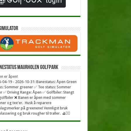
simulator
nestatus Maurholen Golfpark
n er åpen!
-04-19 - 2026-10-31: Banestatus: Åpen Green
us: Sommer greener ✅ Tee status: Sommer
er ✅ Driving Range: Åpen ✅ Golfbiler: Stengt
golfbiler ❌ Banen er åpen med sommer
ner og tee'er. Husk å reparere
lagsmerker på greenene! Vennligst bruk
plassering og bruk rougher til traller. ⛳🏌️‍♂