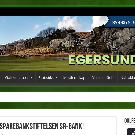
Golfsimulator
Statistikk
Medlemskap
Veien til Golf
Naboklu
Golf
a Sparebankstiftelsen SR-Bank!