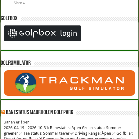
...
Siste »
Golfbox
Golfsimulator
Banestatus Maurholen Golfpark
Banen er åpen!
2026-04-19 - 2026-10-31: Banestatus: Åpen Green status: Sommer
greener ✅ Tee status: Sommer tee'er ✅ Driving Range: Åpen ✅ Golfbiler:
Stengt for golfbiler ❌ Banen er åpen med sommer greener og tee'er.