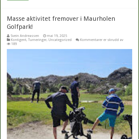
Masse aktivitet fremover i Maurholen
Golfpark!
Svein Andreassen
mai 19, 2025
for
Kontigent
,
Turneringer
,
Uncategorized
Kommentarer er skrudd av
Masse
189
aktivitet
fremover
i
Maurhole
Golfpark!