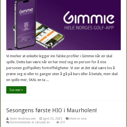
I
GIMMIE
MED
FALSK
PROFIL!
STRENGT
FORBUDT!
Vi merker at enkelte legger inn falske profiler i Gimmie når en skal
spille. Dette kan være når en har med seg en person for å vise
personen golfspillets fortreffeligheter. Vi sier at det skal være lov å
prøve seg ei eller to ganger uten å gå på kurs eller å betale, men skal
en spille mer, SKAL en ta ...
Les mer »
Sesongens første HIO i Maurholen!
Svein Andreassen
april 25, 2025
Hole in one
for
Kommentarer er skrudd av
251
Sesongens