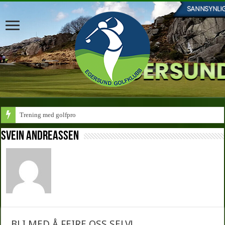
Trening med golfpro
Svein Andreassen
BLI MED Å FEIRE OSS SELV!