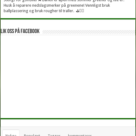
Husk å reparere nedslagsmerker på greenene! Vennligst bruk
ballplassering og bruk rougher til traller. ⛳🏌️‍♂
Lik oss på facebook
Nylige
Populært
Tagger
kommentarer