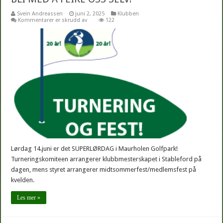
Svein Andreassen
juni 2, 2025
Klubben
for
Kommentarer er skrudd av
122
BLI
MED
Å
FEIRE
OSS
SELV!
Lørdag 14.juni er det SUPERLØRDAG i Maurholen Golfpark!
Turneringskomiteen arrangerer klubbmesterskapet i Stableford på
dagen, mens styret arrangerer midtsommerfest/medlemsfest på
kvelden.
Les mer »