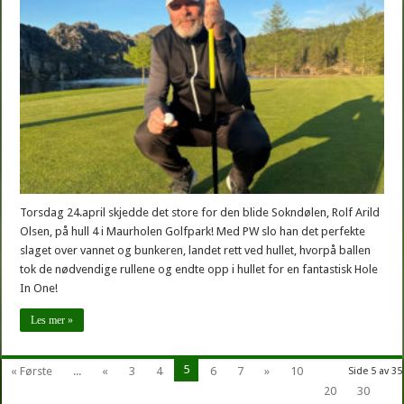
første
HIO
i
Maurholen!
Torsdag 24.april skjedde det store for den blide Sokndølen, Rolf Arild
Olsen, på hull 4 i Maurholen Golfpark! Med PW slo han det perfekte
slaget over vannet og bunkeren, landet rett ved hullet, hvorpå ballen
tok de nødvendige rullene og endte opp i hullet for en fantastisk Hole
In One!
Les mer »
5
« Første
...
«
3
4
6
7
»
10
Side 5 av 35
20
30