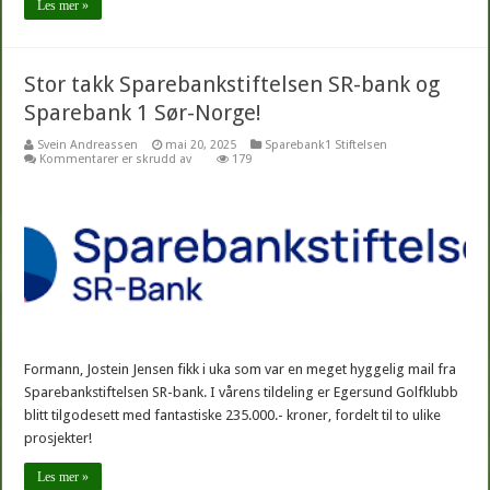
Les mer »
Stor takk Sparebankstiftelsen SR-bank og
Sparebank 1 Sør-Norge!
Svein Andreassen
mai 20, 2025
Sparebank1 Stiftelsen
for
Kommentarer er skrudd av
179
Stor
takk
Sparebankstiftelsen
SR-
bank
og
Sparebank
1
Sør-
Norge!
Formann, Jostein Jensen fikk i uka som var en meget hyggelig mail fra
Sparebankstiftelsen SR-bank. I vårens tildeling er Egersund Golfklubb
blitt tilgodesett med fantastiske 235.000.- kroner, fordelt til to ulike
prosjekter!
Les mer »