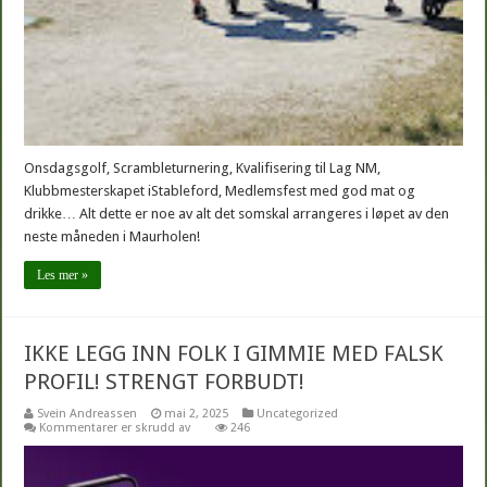
Onsdagsgolf, Scrambleturnering, Kvalifisering til Lag NM,
Klubbmesterskapet iStableford, Medlemsfest med god mat og
drikke… Alt dette er noe av alt det somskal arrangeres i løpet av den
neste måneden i Maurholen!
Les mer »
IKKE LEGG INN FOLK I GIMMIE MED FALSK
PROFIL! STRENGT FORBUDT!
Svein Andreassen
mai 2, 2025
Uncategorized
for
Kommentarer er skrudd av
246
IKKE
LEGG
INN
FOLK