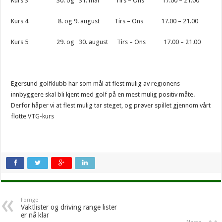
Kurs 3 30. og 31. mai Tirs – Ons 17.00 – 21.00
Kurs 4 8. og 9. august Tirs – Ons 17.00 – 21.00
Kurs 5 29. og 30. august Tirs – Ons 17.00 – 21.00
Egersund golfklubb har som mål at flest mulig av regionens
innbyggere skal bli kjent med golf på en mest mulig positiv måte.
Derfor håper vi at flest mulig tar steget, og prøver spillet gjennom vårt
flotte VTG-kurs
Forrige
Vaktlister og driving range lister
er nå klar