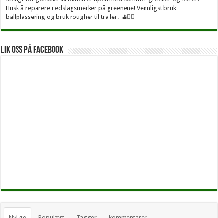
Husk å reparere nedslagsmerker på greenene! Vennligst bruk
ballplassering og bruk rougher til traller. ⛳🏌️‍♂
Lik oss på facebook
Nylige
Populært
Tagger
kommentarer