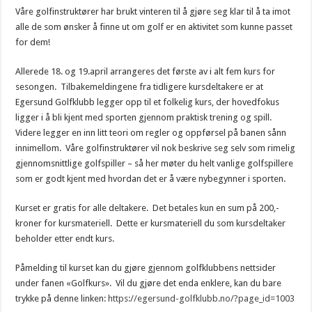
Våre golfinstruktører har brukt vinteren til å gjøre seg klar til å ta imot
alle de som ønsker å finne ut om golf er en aktivitet som kunne passet
for dem!
Allerede 18. og 19.april arrangeres det første av i alt fem kurs for
sesongen. Tilbakemeldingene fra tidligere kursdeltakere er at
Egersund Golfklubb legger opp til et folkelig kurs, der hovedfokus
ligger i å bli kjent med sporten gjennom praktisk trening og spill.
Videre legger en inn litt teori om regler og oppførsel på banen sånn
innimellom. Våre golfinstruktører vil nok beskrive seg selv som rimelig
gjennomsnittlige golfspiller – så her møter du helt vanlige golfspillere
som er godt kjent med hvordan det er å være nybegynner i sporten.
Kurset er gratis for alle deltakere. Det betales kun en sum på 200,-
kroner for kursmateriell. Dette er kursmateriell du som kursdeltaker
beholder etter endt kurs.
Påmelding til kurset kan du gjøre gjennom golfklubbens nettsider
under fanen «Golfkurs». Vil du gjøre det enda enklere, kan du bare
trykke på denne linken:
https://egersund-golfklubb.no/?page_id=1003