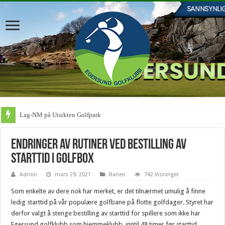
Lag-NM på Utsikten Golfpark
Endringer av rutiner ved bestilling av
starttid i Golfbox
Admin
mars 29, 2021
Banen
742 Visninger
Som enkelte av dere nok har merket, er det tilnærmet umulig å finne
ledig starttid på vår populære golfbane på flotte golfdager. Styret har
derfor valgt å stenge bestilling av starttid for spillere som ikke har
Egersund golfklubb som hjemmeklubb, inntil 48 timer før starttid.