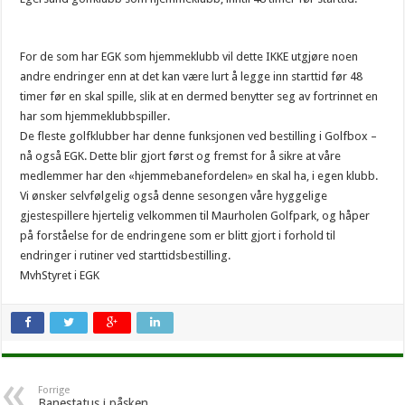
For de som har EGK som hjemmeklubb vil dette IKKE utgjøre noen
andre endringer enn at det kan være lurt å legge inn starttid før 48
timer før en skal spille, slik at en dermed benytter seg av fortrinnet en
har som hjemmeklubbspiller.
De fleste golfklubber har denne funksjonen ved bestilling i Golfbox –
nå også EGK. Dette blir gjort først og fremst for å sikre at våre
medlemmer har den «hjemmebanefordelen» en skal ha, i egen klubb.
Vi ønsker selvfølgelig også denne sesongen våre hyggelige
gjestespillere hjertelig velkommen til Maurholen Golfpark, og håper
på forståelse for de endringene som er blitt gjort i forhold til
endringer i rutiner ved starttidsbestilling.
MvhStyret i EGK
Forrige
Banestatus i påsken