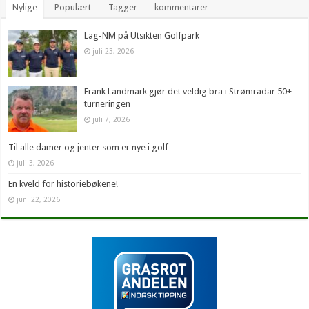
Nylige
Populært
Tagger
kommentarer
Lag-NM på Utsikten Golfpark
juli 23, 2026
Frank Landmark gjør det veldig bra i Strømradar 50+
turneringen
juli 7, 2026
Til alle damer og jenter som er nye i golf
juli 3, 2026
En kveld for historiebøkene!
juni 22, 2026