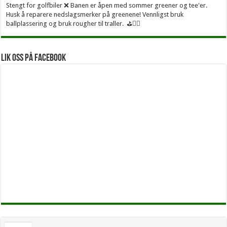
Stengt for golfbiler ❌ Banen er åpen med sommer greener og tee'er.
Husk å reparere nedslagsmerker på greenene! Vennligst bruk
ballplassering og bruk rougher til traller. ⛳🏌️‍♂
Lik oss på facebook